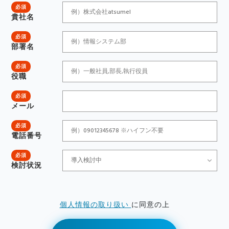
必須
貴社名
必須
部署名
必須
役職
必須
メール
必須
電話番号
必須
検討状況
個人情報の取り扱い
に同意の上