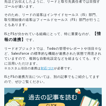
先ほどお伝えしたように、リードと取引先責任者では目指す
ゴールが違います。
そのため、リードの追客はインサイドセールス（IS）部門、
取引開始後の追客はフィールドセールス（FS）部門が行うこ
ともあります。
【情
ISとFSが分かれている組織にとって、特に重要なのが、
報の連携】
です。
リードオブジェクトでは、Todoの管理やレポートや項目※な
ど、Salesforce の標準的な機能が連携された状態で用意され
ていますので、複雑な自動化設定などを組まなくても、すぐ
に活用いただけます。
※カスタム項目の連携は
対応づけ
が必要です。
ISとFSの連携方法については、別の記事でもご紹介してます
ので、ぜひご覧ください。