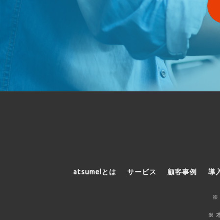
atsumelとは
サービス
顧客事例
導
※
※