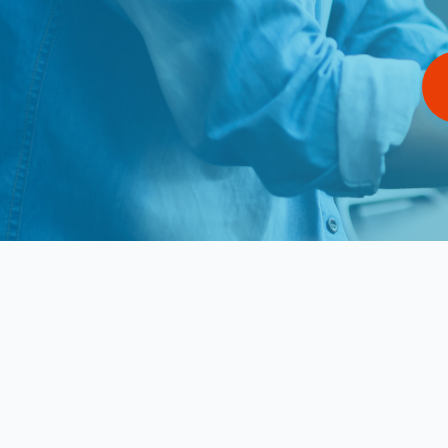
atsumelとは
サービス
顧客事例
導